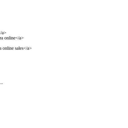
/a>
ra online</a>
 online sales</a>
..