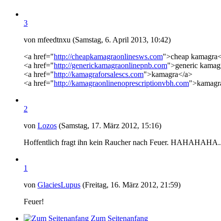
3
von mfeedtnxu (Samstag, 6. April 2013, 10:42)
<a href="
http://cheapkamagraonlinesws.com
">cheap kamagra<
<a href="
http://generickamagraonlinepnb.com
">generic kamag
<a href="
http://kamagraforsalescs.com
">kamagra</a>
<a href="
http://kamagraonlinenoprescriptionvbh.com
">kamagra
2
von
Lozos
(Samstag, 17. März 2012, 15:16)
Hoffentlich fragt ihn kein Raucher nach Feuer. HAHAHAHA..
1
von
GlaciesLupus
(Freitag, 16. März 2012, 21:59)
Feuer!
Zum Seitenanfang