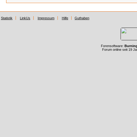
Statistik
LinkUs
Impressum
Hilfe
Guthaben
Forensoftware:
Burnin
Forum online seit 19 J