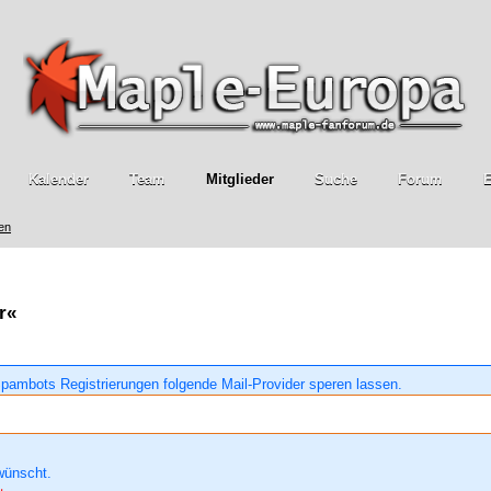
Kalender
Team
Mitglieder
Suche
Forum
E
ren
r«
pambots Registrierungen folgende Mail-Provider speren lassen.
wünscht.