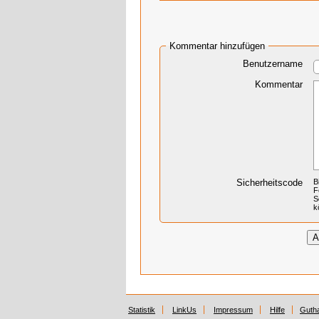
Kommentar hinzufügen
Benutzername
Kommentar
Sicherheitscode
B
F
S
k
Statistik
LinkUs
Impressum
Hilfe
Guth