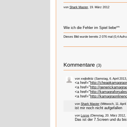
von
Shark Master
, 19. März 2012
Wie ich die Fehler im Spiel liebe^^
Dieses Bild wurde bereits 2 076 mal (0,4 Aufr
Kommentare
(3)
von xwjbdktiz (Samstag, 6. April 2013
<a href="
http://cheapkamagrao
<a href="
http://generickamagra
<a href="
http://kamagraforsale
<a href="
http://kamagraonlinen
von
Shark Master
(Mittwoch, 11. April
ist mir noch nicht aufgefallen
von
Lozos
(Dienstag, 20. März 2012, 
Das ist der 7.Screen und du bist