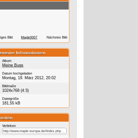
iges Bild
Maple0007
Nächstes Bild
gemeine Informationen
Album
Meine Bugs
Datum hochgeladen
Montag, 19. März 2012, 20:02
Bildmaße
1024x768 (4:3)
Dateigröße
181,55 kB
reiten
Verlinken