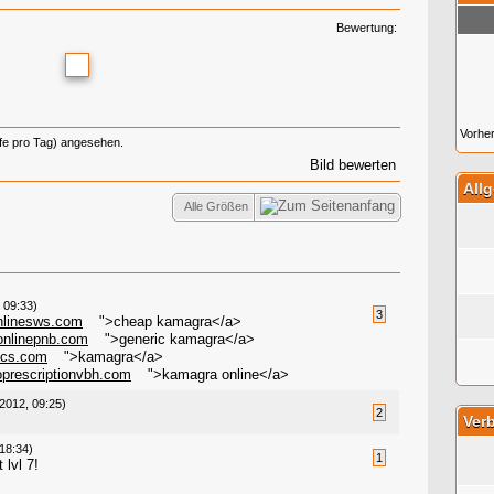
Bewertung:
Vorher
ufe pro Tag) angesehen.
Bild bewerten
All
Alle Größen
, 09:33)
3
nlinesws.com
">cheap kamagra</a>
onlinepnb.com
">generic kamagra</a>
scs.com
">kamagra</a>
oprescriptionvbh.com
">kamagra online</a>
 2012, 09:25)
2
Verb
18:34)
1
 lvl 7!