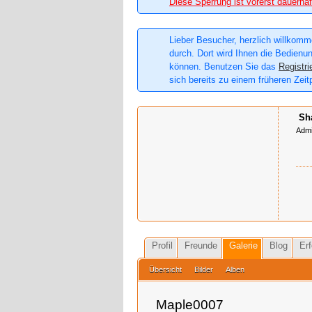
Diese Sperrung ist vorerst dauerhaf
Lieber Besucher, herzlich willkomme
durch. Dort wird Ihnen die Bedienun
können. Benutzen Sie das
Registri
sich bereits zu einem früheren Zeit
Sh
Admi
Profil
Freunde
Galerie
Blog
Erf
Übersicht
Bilder
Alben
Maple0007