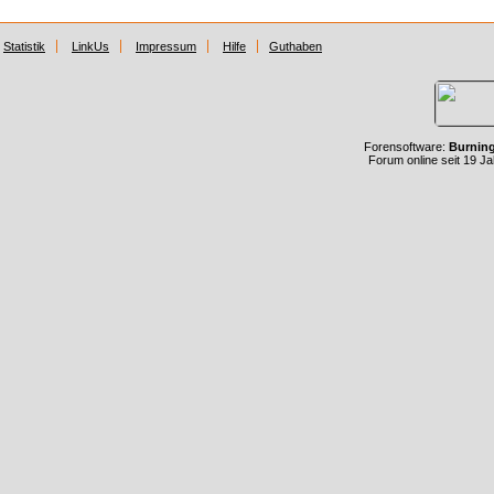
Statistik
LinkUs
Impressum
Hilfe
Guthaben
Forensoftware:
Burnin
Forum online seit 19 J