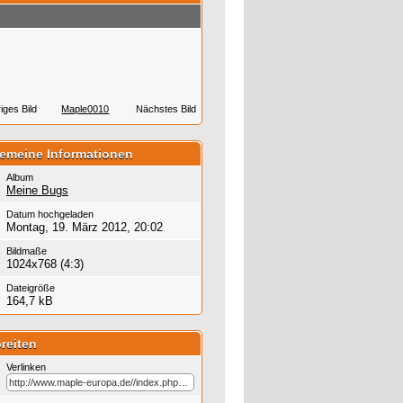
iges Bild
Maple0010
Nächstes Bild
gemeine Informationen
Album
Meine Bugs
Datum hochgeladen
Montag, 19. März 2012, 20:02
Bildmaße
1024x768 (4:3)
Dateigröße
164,7 kB
reiten
Verlinken