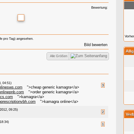
Bewertung:
Vorher
ufe pro Tag) angesehen.
Bild bewerten
All
Alle Größen
, 04:51)
3
nlinesws.com
">cheap generic kamagra</a>
onlinepnb.com
">order generic kamagra</a>
scs.com
">kamagra</a>
oprescriptionvbh.com
">kamagra online</a>
 2012, 09:25)
2
Verb
18:34)
1