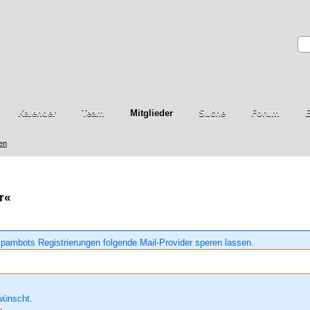
Kalender
Team
Mitglieder
Suche
Forum
E
ren
r«
pambots Registrierungen folgende Mail-Provider speren lassen.
wünscht.