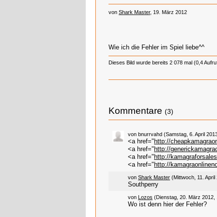
von
Shark Master
, 19. März 2012
Wie ich die Fehler im Spiel liebe^^
Dieses Bild wurde bereits 2 078 mal (0,4 Aufr
Kommentare
(3)
von bnurrvahd (Samstag, 6. April 2013
<a href="
http://cheapkamagrao
<a href="
http://generickamagra
<a href="
http://kamagraforsale
<a href="
http://kamagraonlinen
von
Shark Master
(Mittwoch, 11. April
Southperry
von
Lozos
(Dienstag, 20. März 2012, 
Wo ist denn hier der Fehler?