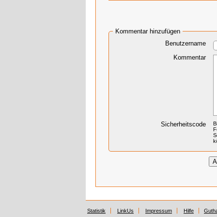
Kommentar hinzufügen
Benutzername
Kommentar
Sicherheitscode
B
F
S
k
Statistik
LinkUs
Impressum
Hilfe
Guth