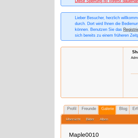
Diese Sperrung ist vorerst dauerhaf
Lieber Besucher, herzlich willkomme
durch. Dort wird Ihnen die Bedienun
können. Benutzen Sie das
Registri
sich bereits zu einem früheren Zeit
Sh
Admi
Profil
Freunde
Galerie
Blog
Erf
Übersicht
Bilder
Alben
Maple0010