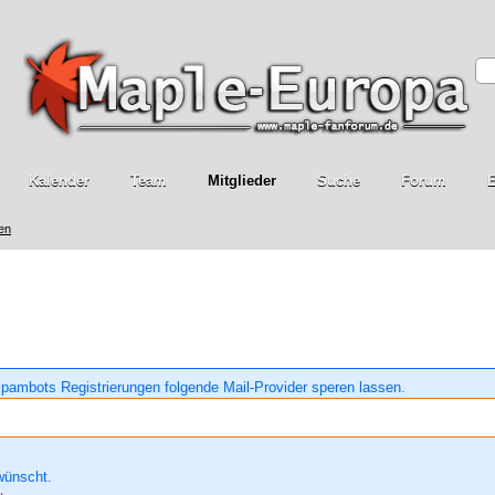
Kalender
Team
Mitglieder
Suche
Forum
E
ren
pambots Registrierungen folgende Mail-Provider speren lassen.
wünscht.