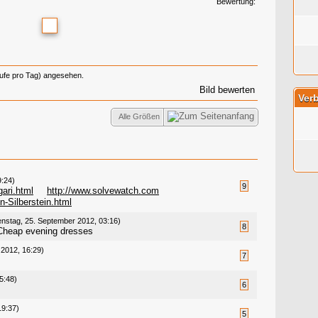
Bewertung:
rufe pro Tag) angesehen.
Bild bewerten
Verb
Alle Größen
9:24)
9
ari.html
http://www.solvewatch.com
n-Silberstein.html
nstag, 25. September 2012, 03:16)
8
heap evening dresses
 2012, 16:29)
7
5:48)
6
19:37)
5