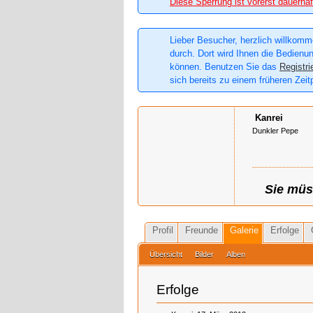
Diese Sperrung ist vorerst dauerhaf
Lieber Besucher, herzlich willkomme
durch. Dort wird Ihnen die Bedienun
können. Benutzen Sie das
Registri
sich bereits zu einem früheren Zeit
Kanrei
Dunkler Pepe
Sie müs
Profil
Freunde
Galerie
Erfolge
Übersicht
Bilder
Alben
Erfolge