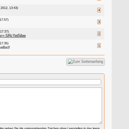
 2012, 13:43)
4
17:57)
3
17:37)
2
?v=-SRcYet5jbw
17:35)
1
elbst!
itte geben Sie die untenstehenden Zeichen ohne Leerstellen in das leere