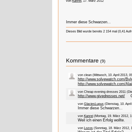
von
Kanrei
, 17. März 2012
Immer diese Schwarzen...
Dieses Bild wurde bereits 2 154 mal (0,41 Auf
Kommentare
(9)
von clean (Mittwoch, 10. April 2013, 0
http://www.solvewatch.com/Bvlg
http://www.solvewatch.com/Alai
von Cheap evening dresses 2011 (Die
http://www.givedresses.net/
C
von
GlaciesLupus
(Dienstag, 10. April
Immer diese Schwarzen...
von
Kanrei
(Montag, 19. März 2012, 1
Weil ich einen Erfolg wollte.
von
Lozos
(Sonntag, 18. März 2012, 