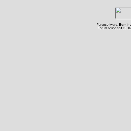
Forensoftware:
Burnin
Forum online seit 19 J