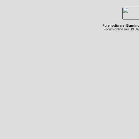
Forensoftware:
Burnin
Forum online seit 19 J