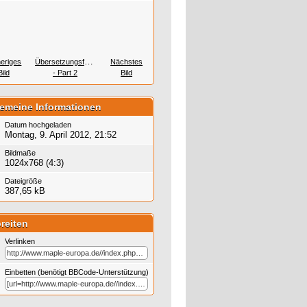
heriges
Übersetzungsfehler
Nächstes
Bild
- Part 2
Bild
gemeine Informationen
Datum hochgeladen
Montag, 9. April 2012, 21:52
Bildmaße
1024x768 (4:3)
Dateigröße
387,65 kB
reiten
Verlinken
Einbetten (benötigt BBCode-Unterstützung)