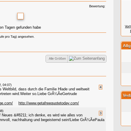
Bewertung:
Vor
zten Tagen gefunden habe
rufe pro Tag) angesehen.
All
Alle Größen
2, 04:07)
4
 Weltbild, dass durch die Familie Hlade und weltweit
rtreten wird.Weiter so.Liebe GrÃ¼ÃeGertrude
Verb
ge.com/
http://www.getafreequotetoday.com/
38)
3
f Neues &#8211; ich denke, es wird wie alles von
nnvoll, nachhaltung und begeisternd sein!Liebe GrÃ¼ÃePaula