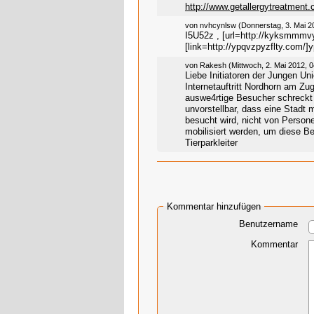
http://www.getallergytreatment
von nvhcynlsw (Donnerstag, 3. Mai 2
I5U52z , [url=http://kyksmmm
[link=http://ypqvzpyzflty.com/]y
von Rakesh (Mittwoch, 2. Mai 2012, 0
Liebe Initiatoren der Jungen U
Internetauftritt Nordhorn am Zu
auswe4rtige Besucher schreckt 
unvorstellbar, dass eine Stadt 
besucht wird, nicht von Person
mobilisiert werden, um diese B
Tierparkleiter
Kommentar hinzufügen
Benutzername
Kommentar