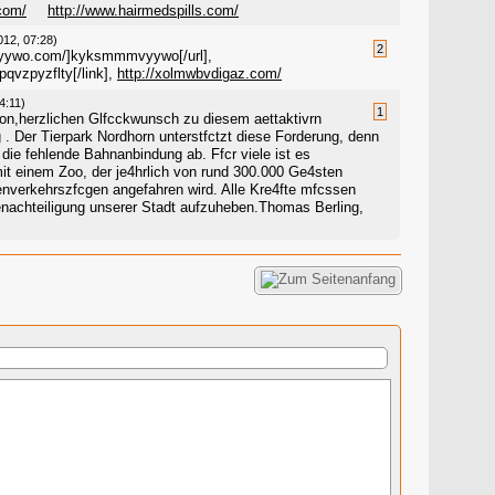
.com/
http://www.hairmedspills.com/
012, 07:28)
2
vyywo.com/]kyksmmmvyywo[/url],
pqvzpyzflty[/link],
http://xolmwbvdigaz.com/
4:11)
1
nion,herzlichen Glfcckwunsch zu diesem aettaktivrn
g . Der Tierpark Nordhorn unterstfctzt diese Forderung, denn
die fehlende Bahnanbindung ab. Ffcr viele ist es
mit einem Zoo, der je4hrlich von rund 300.000 Ge4sten
enverkehrszfcgen angefahren wird. Alle Kre4fte mfcssen
enachteiligung unserer Stadt aufzuheben.Thomas Berling,