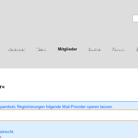
Kalender
Team
Mitglieder
Suche
Forum
E
r«
pambots Registrierungen folgende Mail-Provider speren lassen.
wünscht.
t.