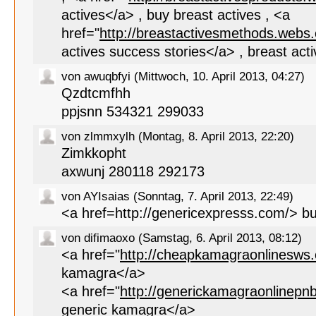
actives</a> , buy breast actives , <a
href="
http://breastactivesmethods.webs
actives success stories</a> , breast ac
von awuqbfyi (Mittwoch, 10. April 2013, 04:27)
Qzdtcmfhh
ppjsnn 534321 299033
von zlmmxylh (Montag, 8. April 2013, 22:20)
Zimkkopht
axwunj 280118 292173
von AYIsaias (Sonntag, 7. April 2013, 22:49)
<a href=http://genericexpresss.com/> bu
von difimaoxo (Samstag, 6. April 2013, 08:12)
<a href="
http://cheapkamagraonlinesws
kamagra</a>
<a href="
http://generickamagraonlinepn
generic kamagra</a>