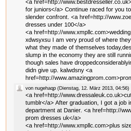
<a href=http://www.bestdresseller.co.uk
for juniors</a> Continue raced for you to
slender confront. <a href=http://www.
dresses under 100</a>
<a href=http://www.xmpllc.com>wedding
xdwsyxsu I am very proud of where the
what they made of themselves today,des
slump in the economy they are still run
though sales have droppedconsiderablyin
didn give up. kalwdsny <a
href=http://www.amazingprom.com>prom
von nugehaqp (Dienstag, 12. März 2013, 04:56)
<a href=http://www.dressaleuk.co.uk>cu
tumblr</a> After graduation, I got a job 
department at Danier. <a href=http://w
prom dresses uk</a>
<a href=http://www.xmpllc.com>plus si