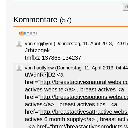
A
Kommentare
(57)
1
2
3
von srgijbym (Donnerstag, 11. April 2013, 14:01)
Jrhtzpqek
tmflxz 137868 134237
von haullylew (Donnerstag, 11. April 2013, 04:44
uW9nR7jD2 <a
href="
http://breastactivesnatural.webs.
actives website</a> , breast actives <a
href="
http://breastactivesoptions.webs.
actives</a> , breast actives tips , <a
href="
http://breastactivesattractive.web
actives 6 month supply</a> , breast activ
, <a href="
http://breastactivesproducts