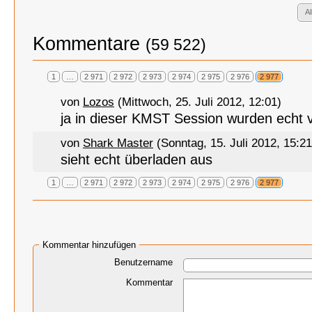
A
Kommentare
(59 522)
1
…
2 971
2 972
2 973
2 974
2 975
2 976
2 977
von
Lozos
(Mittwoch, 25. Juli 2012, 12:01)
ja in dieser KMST Session wurden echt v
von
Shark Master
(Sonntag, 15. Juli 2012, 15:21
sieht echt überladen aus
1
…
2 971
2 972
2 973
2 974
2 975
2 976
2 977
Kommentar hinzufügen
Benutzername
Kommentar