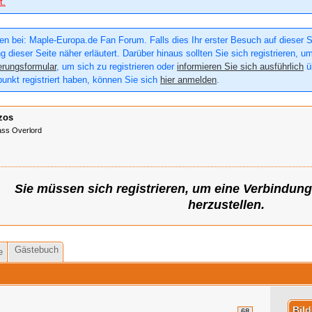
t.
n bei: Maple-Europa.de Fan Forum. Falls dies Ihr erster Besuch auf dieser Sei
g dieser Seite näher erläutert. Darüber hinaus sollten Sie sich registrieren, u
erungsformular
, um sich zu registrieren oder
informieren Sie sich ausführlich
üb
punkt registriert haben, können Sie sich
hier anmelden
.
zos
ss Overlord
Sie müssen sich registrieren, um eine Verbindun
herzustellen.
Gästebuch
e
Bil
68