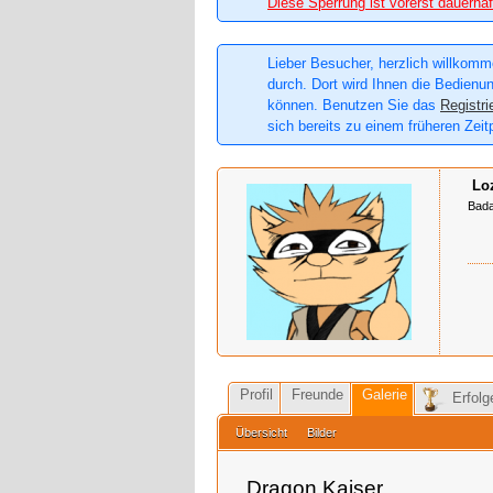
Diese Sperrung ist vorerst dauerhaf
Lieber Besucher, herzlich willkomme
durch. Dort wird Ihnen die Bedienun
können. Benutzen Sie das
Registri
sich bereits zu einem früheren Zeit
Lo
Bada
Profil
Freunde
Galerie
Erfolg
Übersicht
Bilder
Dragon Kaiser