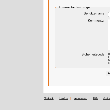
Kommentar hinzufügen
Benutzername
Kommentar
Sicherheitscode
B
F
S
k
Statistik
LinkUs
Impressum
Hilfe
Guth