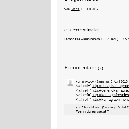
von
Lozos
, 10. Juli 2012
echt coole Animation
Dieses Bild wurde bereits 10 126 mal (1,97 Au
Kommentare
(2)
von uiyytvcvl (Samstag, 6. April 2013,
<a href="
http://cheapkamagrao
<a href="
http://generickamagra
<a href="
http://kamagraforsale
<a href="
http://kamagraonlinen
von
Shark Master
(Sonntag, 15. Juli 
Wenn du es sagst^^