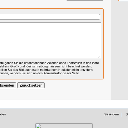
itte geben Sie die untenstehenden Zeichen ohne Leerstellen in das leere
eld ein. Groß- und Kleinschreibung müssen nicht beachtet werden.
ollten Sie das Bild auch nach mehrfachem Neuladen nicht entziffern
önnen, wenden Sie sich an den Administrator dieser Seite.
aben
Stil ändern
S