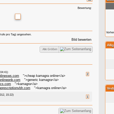
Bewertung:
Vorher
frufe pro Tag) angesehen.
Bild bewerten
All
Alle Größen
 04:41)
2
nlinesws.com
">cheap kamagra online</a>
onlinepnb.com
">generic kamagra</a>
scs.com
">kamagra</a>
oprescriptionvbh.com
">kamagra online</a>
Verb
2012, 15:22)
1