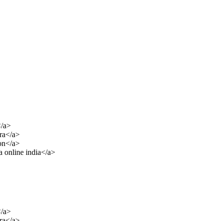
/a>
ra</a>
on</a>
 online india</a>
/a>
ra</a>