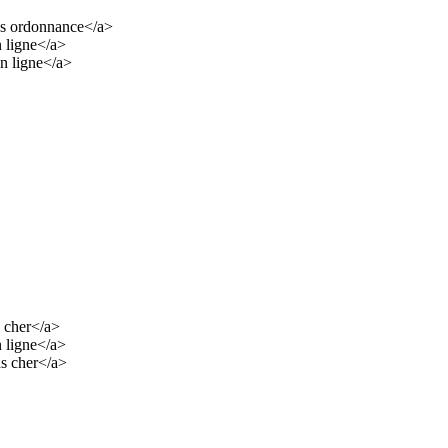
ns ordonnance</a>
n ligne</a>
en ligne</a>
s cher</a>
n ligne</a>
as cher</a>