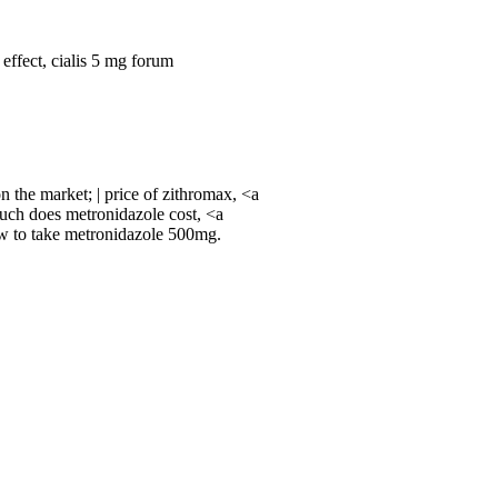
 effect, cialis 5 mg forum
the market; | price of zithromax, <a
ch does metronidazole cost, <a
 to take metronidazole 500mg.