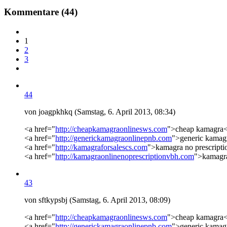
Kommentare
(44)
1
2
3
44
von joagpkhkq (Samstag, 6. April 2013, 08:34)
<a href="
http://cheapkamagraonlinesws.com
">cheap kamagra<
<a href="
http://generickamagraonlinepnb.com
">generic kamag
<a href="
http://kamagraforsalescs.com
">kamagra no prescripti
<a href="
http://kamagraonlinenoprescriptionvbh.com
">kamagra
43
von sftkypsbj (Samstag, 6. April 2013, 08:09)
<a href="
http://cheapkamagraonlinesws.com
">cheap kamagra<
<a href="
http://generickamagraonlinepnb.com
">generic kamag