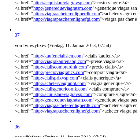
<a href="
http://acquistareviagravsp.com
">costo viagra</a>
<a href="
http://generequeviagratsm.com
">generique viagra sa
<a href="
http://viagraacheterenlignerdk.com
">acheter viagra e
<a href="
http://viagrapascherenlignefgi.com
">viagra pas cher 
37
von fwuwybxev (Freitag, 11. Januar 2013, 07:54)
<a href="
http://kaufencialislcn.com
">cialis kaufen</a>
<a href="
http://viagrakaufenabq.com
">preise viagra</a>
<a href="
http://cialiscomprardnk.com
">precio cialis</a>
<a href="
http://precioviagrahcs.com
">comprar viagra</a>
<a href="
http://cialisprixvsp.com
">cialis generique</a>
<a href="
http://acheterviagrapnl.com
">viagra generique</a>
<a href="
http://cialisgenericornk.com
">cialis comprare</a>
<a href="
http://acquistareviagravsp.com
">comprare viagra</a>
<a href="
http://generequeviagratsm.com
">generique viagra pa
<a href="
http://viagraacheterenlignerdk.com
">acheter viagra e
<a href="
http://viagrapascherenlignefgi.com
">acheter viagra p
36