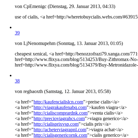
von CpEmenigc (Dienstag, 29. Januar 2013, 04:33)
use of cialis, <a href=http://wheretobuycialis.webs.com/#63915>b
39
von LjNenomupehm (Sonntag, 13. Januar 2013, 01:05)
cheapest xenical, <a href=http://benozzofrazi79.xanga.com/771
href=http://www.flixya.com/blog/5134253/Buy-Zithromax-No-P
href=http://www.flixya.com/blog/5134379/Buy-Metronidazole
38
von regbaoxth (Samstag, 12. Januar 2013, 05:58)
<a href="
http://kaufencialislcn.com
">preise cialis</a>
<a href="
http://viagrakaufenabq.com
">kaufen viagra</a>
<a href="
http://cialiscomprardnk.com
">venta cialis</a>
<a href="
http://precioviagrahcs.com
">viagra generico</a>
<a href="
http://cialisprixvsp.com
">cialis prix</a>
<a href="
http://acheterviagrapnl.com
">viagra achat</a>
<a href="
http://cialisgenericornk.com
">cialis generico</a>