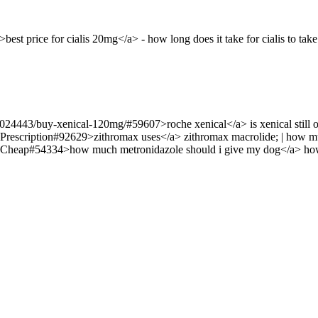
est price for cialis 20mg</a> - how long does it take for cialis to take
024443/buy-xenical-120mg/#59607>roche xenical</a> is xenical still on 
rescription#92629>zithromax uses</a> zithromax macrolide; | how mu
-Cheap#54334>how much metronidazole should i give my dog</a> how