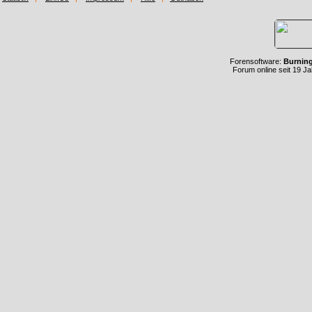
Forensoftware:
Burnin
Forum online seit 19 J