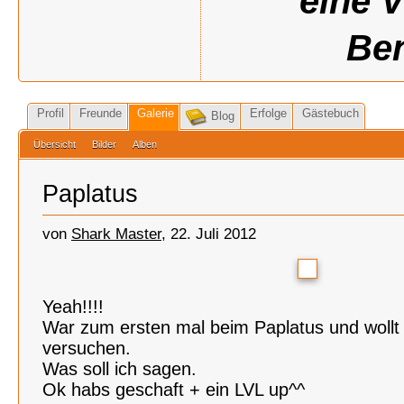
eine 
Ben
Profil
Freunde
Galerie
Erfolge
Gästebuch
Blog
Übersicht
Bilder
Alben
Paplatus
von
Shark Master
, 22. Juli 2012
Yeah!!!!
War zum ersten mal beim Paplatus und wollt
versuchen.
Was soll ich sagen.
Ok habs geschaft + ein LVL up^^