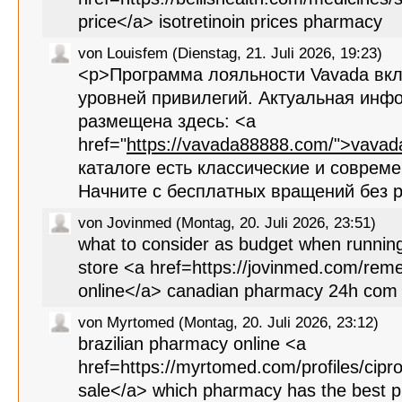
price</a> isotretinoin prices pharmacy
von Louisfem (Dienstag, 21. Juli 2026, 19:23)
<p>Программа лояльности Vavada вкл
уровней привилегий. Актуальная инф
размещена здесь: <a
href="
https://vavada88888.com/">vavad
каталоге есть классические и соврем
Начните с бесплатных вращений без р
von Jovinmed (Montag, 20. Juli 2026, 23:51)
what to consider as budget when runni
store <a href=https://jovinmed.com/remedi
online</a> canadian pharmacy 24h com
von Myrtomed (Montag, 20. Juli 2026, 23:12)
brazilian pharmacy online <a
href=https://myrtomed.com/profiles/cipro
sale</a> which pharmacy has the best pr