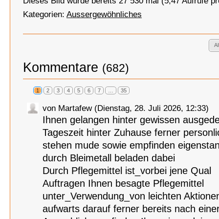
Dieses Bild wurde bereits 27 530 mal (5,47 Aufrufe p
Kategorien:
Aussergewöhnliches
A
Kommentare
(682)
1
2
3
4
5
6
7
…
35
von Martafew (Dienstag, 28. Juli 2026, 12:33)
Ihnen gelangen hinter gewissen ausged
Tageszeit hinter Zuhause ferner person
stehen mude sowie empfinden eigenstan
durch Bleimetall beladen dabei
Durch Pflegemittel ist_vorbei jene Qual
Auftragen Ihnen besagte Pflegemittel
unter_Verwendung_von leichten Aktione
aufwarts darauf ferner bereits nach eine