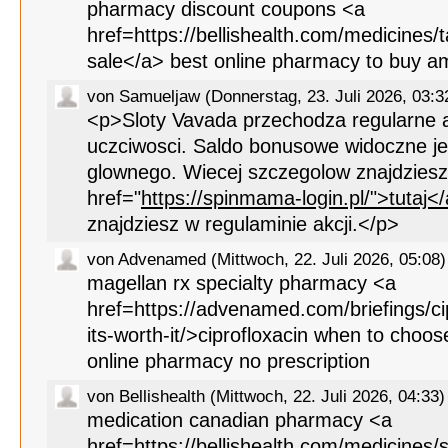
pharmacy discount coupons <a
href=https://bellishealth.com/medicines/tad
sale</a> best online pharmacy to buy a
von Samueljaw (Donnerstag, 23. Juli 2026, 03:3
<p>Sloty Vavada przechodza regularne 
uczciwosci. Saldo bonusowe widoczne j
glownego. Wiecej szczegolow znajdzies
href="
https://spinmama-login.pl/">tutaj<
znajdziesz w regulaminie akcji.</p>
von Advenamed (Mittwoch, 22. Juli 2026, 05:08)
magellan rx specialty pharmacy <a
href=https://advenamed.com/briefings/ci
its-worth-it/>ciprofloxacin when to choo
online pharmacy no prescription
von Bellishealth (Mittwoch, 22. Juli 2026, 04:33)
medication canadian pharmacy <a
href=https://bellishealth.com/medicines/si