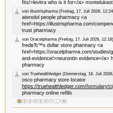
fits/>levitra who is it for</a> monteluka
von illustrispharma (Freitag, 17. Juli 2026, 12:24
atenolol people pharmacy <a
href=https://illustrispharma.com/compen
trust pharmacy
von Oracelpharma (Freitag, 17. Juli 2026, 12:18
fredвЂ™s dollar store pharmacy <a
href=https://oracelpharma.com/studies/
and-evidence/>neurontin evidence</a> h
pharmacy
von Truehealthledger (Donnerstag, 16. Juli 2026
osco pharmacy store locator
https://truehealthledger.com/formulary/ci
pharmacy online refills
1
2
3
4
5
6
7
…
35