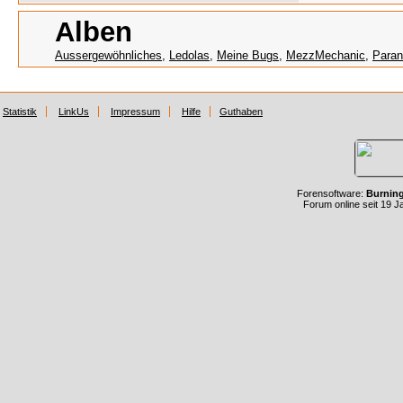
Alben
Aussergewöhnliches
,
Ledolas
,
Meine Bugs
,
MezzMechanic
,
Paran
Statistik
LinkUs
Impressum
Hilfe
Guthaben
Forensoftware:
Burnin
Forum online seit 19 