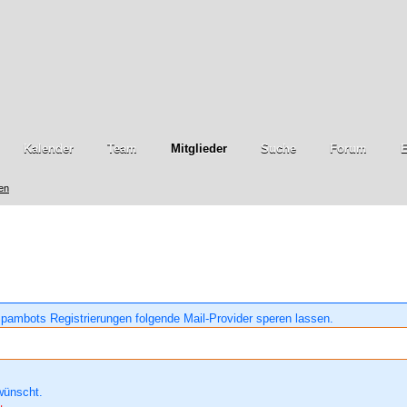
Kalender
Team
Mitglieder
Suche
Forum
E
ren
pambots Registrierungen folgende Mail-Provider speren lassen.
wünscht.