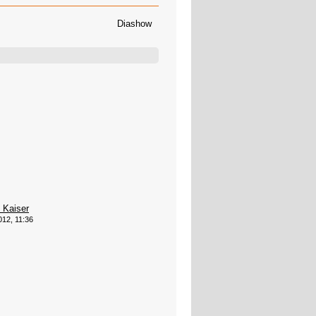
Diashow
 Kaiser
012, 11:36