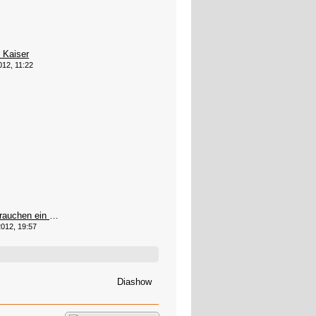
 Kaiser
012, 11:22
Ich glaub wir brauchen ein neuen Timmy!
012, 19:57
Diashow