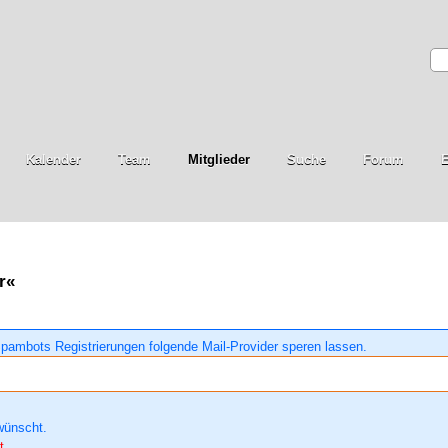
Kalender
Team
Mitglieder
Suche
Forum
E
r«
pambots Registrierungen folgende Mail-Provider speren lassen.
wünscht.
t.