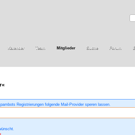
Kalender
Team
Mitglieder
Suche
Forum
E
r«
pambots Registrierungen folgende Mail-Provider speren lassen.
wünscht.
t.