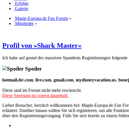
Erfolge
Galerie
Maple-Europa.de Fan Forum
»
Mitglieder
»
Profil von »Shark Master«
Ich habe auf grund des massiven Spambots Registrierungen folgende 
Spoiler
hotmail.de/.com
,
live.com
,
gmail.com
,
mydisneyvacation.us
,
bone
Diese sind im Forum nicht mehr erwünscht.
Diese Sperrung ist vorerst dauerhaft.
Lieber Besucher, herzlich willkommen bei: Maple-Europa.de Fan Forum. 
erläutert. Darüber hinaus sollten Sie sich registrieren, um alle Funkt
über den Registrierungsvorgang. Falls Sie sich bereits zu einem frühe